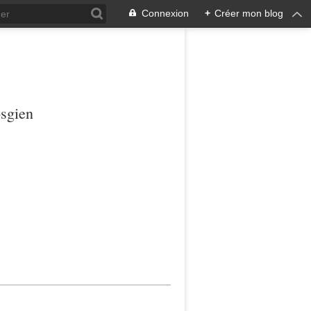
Connexion
+
Créer mon blog
osgien