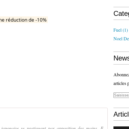
Cate
une réduction de -10%
Fuel
(1)
Noel De
News
Abonnez-
articles 
Artic
japonaise se pratiquant par apposition des mains. Il