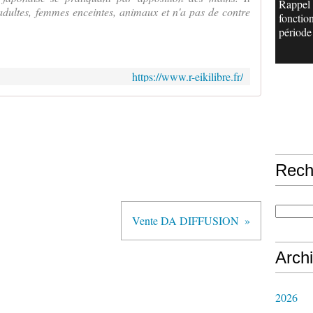
Rappel
 adultes, femmes enceintes, animaux et n'a pas de contre
fonctio
période 
https://www.r-eikilibre.fr/
Rech
Vente DA DIFFUSION
Arch
2026