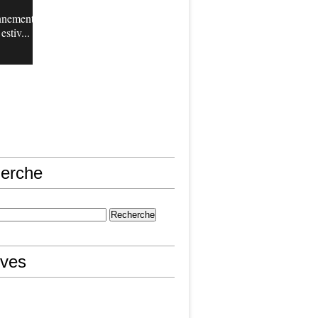
nnement
estiv...
erche
ives