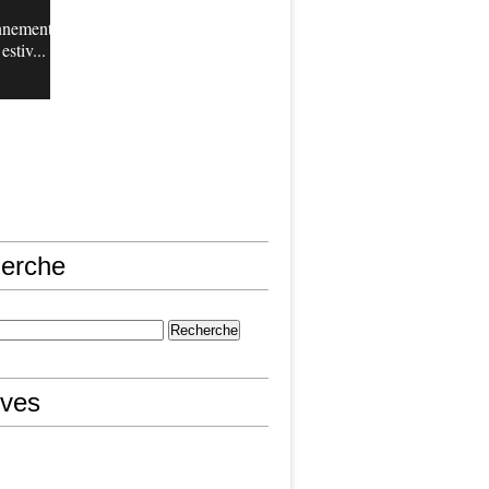
nnement
estiv...
erche
ives