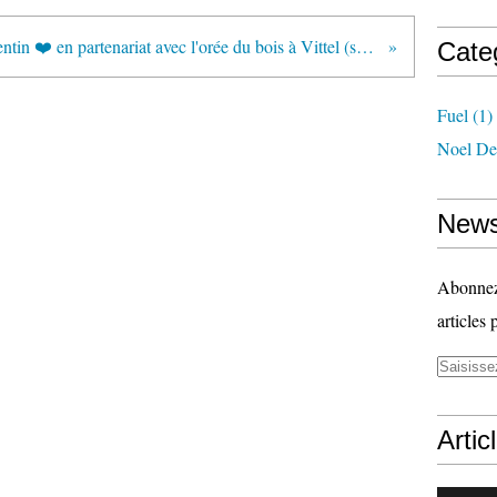
Offre St Valentin ❤️ en partenariat avec l'orée du bois à Vittel (sur présentation de la carte amicale)
Cate
Fuel
(1)
Noel De
News
Abonnez-
articles 
Artic