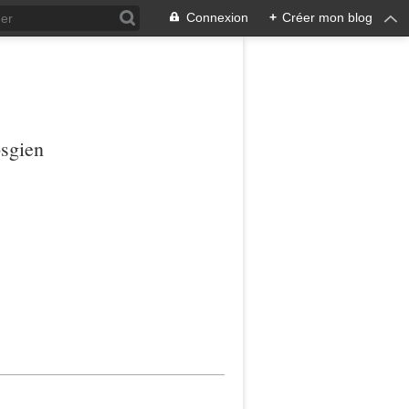
Connexion
+
Créer mon blog
osgien