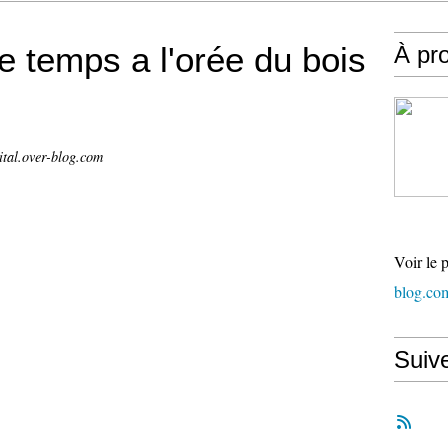
e temps a l'orée du bois
À pr
ital.over-blog.com
Voir le 
blog.co
Suiv