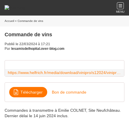
MENU
Accueil
» Commande de vins
Commande de vins
Publié le 22/03/2024 à 17:21
Par
lesamisdelhopital.over-blog.com
https://www.helfrich.fr/media/download/vinipro/s12024/vinipro-helfrich-catalogue-vins-cse-s1-2024-v30-bat-web.pdf
Télécharger
Bon de commande
Commandes à transmettre à Emilie COLNET, Site Neufchâteau.
Dernier délai le 14 juin 2024 inclus.