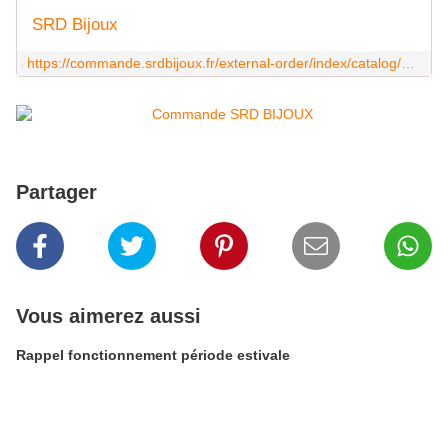
SRD Bijoux
https://commande.srdbijoux.fr/external-order/index/catalog/4/token/ea64af79dc2483bf93b829e6e06e5ea140841117
Partager
Vous aimerez aussi
Rappel fonctionnement période estivale