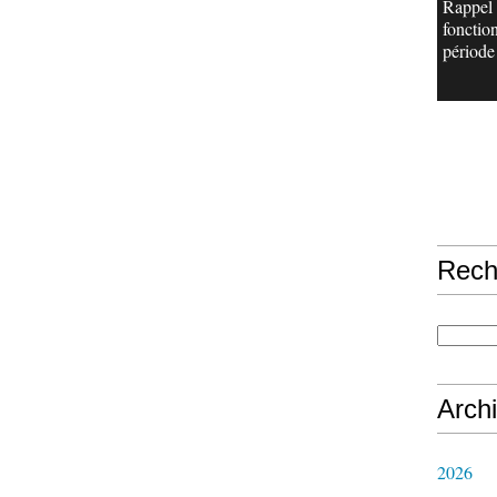
Rappel
fonctio
période 
Rech
Arch
2026