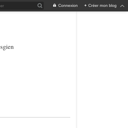
Connexion
+
Créer mon blog
osgien