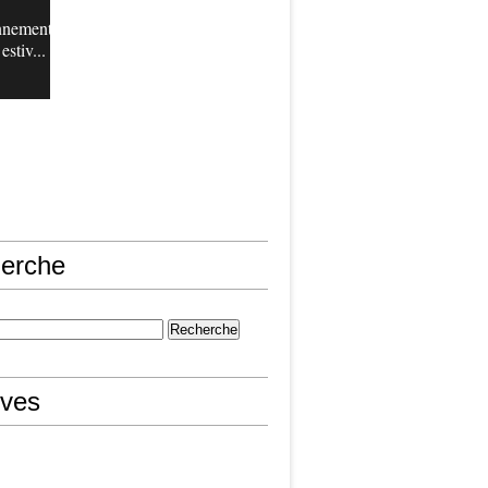
nnement
estiv...
erche
ives