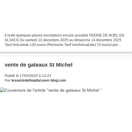
Il reste quelques places inscriptions encore possible FEERIE DE NOEL EN
ALSACE Du samedi 13 décembre 2025 au dimanche 14 décembre 2025
Tarif Amicaliste 130 euros /Personne Tarif nonAmicaliste170 euros/ par
personne JOUR 1 : NEUFCHATEAU -VITTEL -KAYSERSBERG...
vente de gateaux St Michel
Publié le 17/03/2025 à 12:23
Par
lesamisdelhopital.over-blog.com