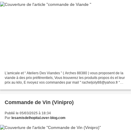
L'amicale et “ Ateliers Des Viandes ” ( Arches 88380 ) vous proposent de la
viande à des prix préférentiels, Vous trouverez les produits propos és et leur
prix au kilo, E nvoyez vos commandes par mail " racheljoly88@yahoo.fr “
avant dimanche 16 mars ,...
Commande de Vin (Vinipro)
Publié le 05/03/2025 à 18:34
Par
lesamisdelhopital.over-blog.com