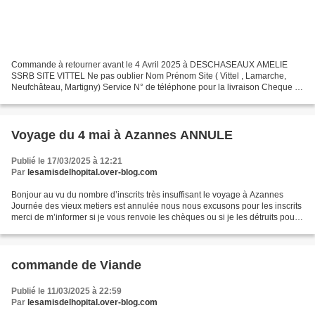
Commande à retourner avant le 4 Avril 2025 à DESCHASEAUX AMELIE
SSRB SITE VITTEL Ne pas oublier Nom Prénom Site ( Vittel , Lamarche,
Neufchâteau, Martigny) Service N° de téléphone pour la livraison Cheque à
l'ordre des AMIS DE L'HOPITAL
Voyage du 4 mai à Azannes ANNULE
Publié le 17/03/2025 à 12:21
Par
lesamisdelhopital.over-blog.com
Bonjour au vu du nombre d’inscrits très insuffisant le voyage à Azannes
Journée des vieux metiers est annulée nous nous excusons pour les inscrits
merci de m’informer si je vous renvoie les chèques ou si je les détruits pour
ceux qui c’était inscrits...
commande de Viande
Publié le 11/03/2025 à 22:59
Par
lesamisdelhopital.over-blog.com