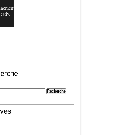
nnement
estiv...
erche
ives