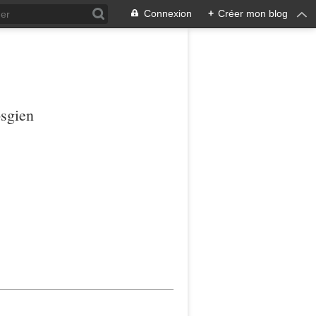
Connexion
+
Créer mon blog
osgien