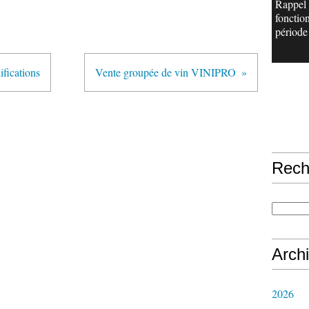
Rappel
fonctio
période 
fications
Vente groupée de vin VINIPRO
Rech
Arch
2026