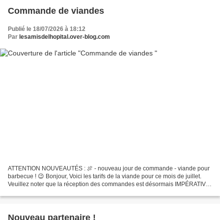
Commande de viandes
Publié le 18/07/2026 à 18:12
Par
lesamisdelhopital.over-blog.com
ATTENTION NOUVEAUTÉS : 🍖 - nouveau jour de commande - viande pour
barbecue ! 😉 Bonjour, Voici les tarifs de la viande pour ce mois de juillet.
Veuillez noter que la réception des commandes est désormais IMPÉRATIVE
AVANT LE Lundi à 19h N'hésitez pas à...
Nouveau partenaire !