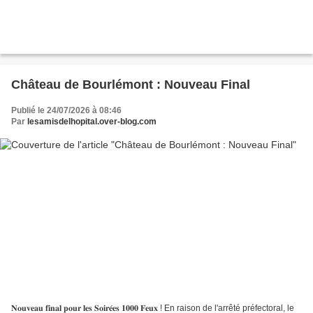
Château de Bourlémont : Nouveau Final
Publié le 24/07/2026 à 08:46
Par
lesamisdelhopital.over-blog.com
𝐍𝐨𝐮𝐯𝐞𝐚𝐮 𝐟𝐢𝐧𝐚𝐥 𝐩𝐨𝐮𝐫 𝐥𝐞𝐬 𝐒𝐨𝐢𝐫𝐞́𝐞𝐬 𝟏𝟎𝟎𝟎 𝐅𝐞𝐮𝐱 ! En raison de l'arrêté préfectoral, le