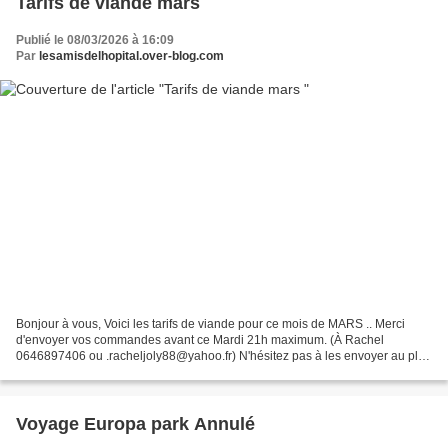
Tarifs de viande mars
Publié le 08/03/2026 à 16:09
Par
lesamisdelhopital.over-blog.com
Bonjour à vous, Voici les tarifs de viande pour ce mois de MARS .. Merci
d'envoyer vos commandes avant ce Mardi 21h maximum. (À Rachel
0646897406 ou .racheljoly88@yahoo.fr) N'hésitez pas à les envoyer au plus
vite pour garantir les quantités. livraison...
Voyage Europa park Annulé