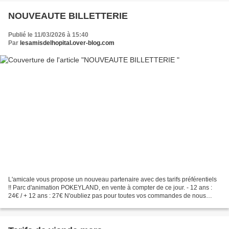
NOUVEAUTE BILLETTERIE
Publié le 11/03/2026 à 15:40
Par
lesamisdelhopital.over-blog.com
L'amicale vous propose un nouveau partenaire avec des tarifs préférentiels
!! Parc d'animation POKEYLAND, en vente à compter de ce jour. - 12 ans :
24€ / + 12 ans : 27€ N'oubliez pas pour toutes vos commandes de nous
fournir votre numéro adhérent