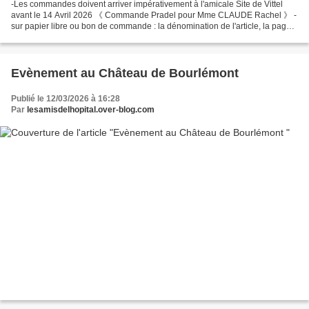
-Les commandes doivent arriver impérativement à l'amicale Site de Vittel
avant le 14 Avril 2026 《 Commande Pradel pour Mme CLAUDE Rachel 》 -
sur papier libre ou bon de commande : la dénomination de l'article, la page,
les références, la quantité, le prix...
Evènement au Château de Bourlémont
Publié le 12/03/2026 à 16:28
Par
lesamisdelhopital.over-blog.com