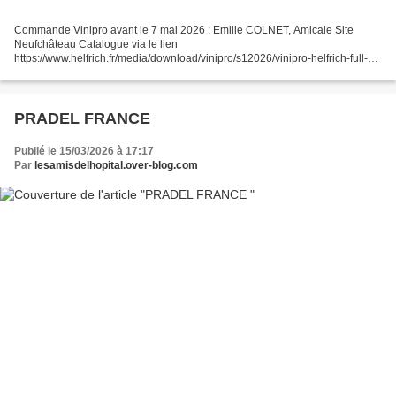
Commande Vinipro avant le 7 mai 2026 : Emilie COLNET, Amicale Site
Neufchâteau Catalogue via le lien
https://www.helfrich.fr/media/download/vinipro/s12026/vinipro-helfrich-full-
catalogue-vins-cse-s1-2026-v13-web-bat.pdf Bon de commande ci-joint
PRADEL FRANCE
Publié le 15/03/2026 à 17:17
Par
lesamisdelhopital.over-blog.com