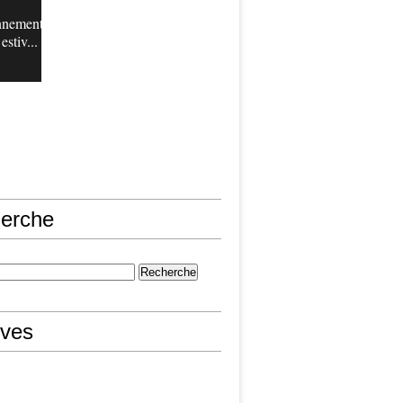
nnement
estiv...
erche
ives