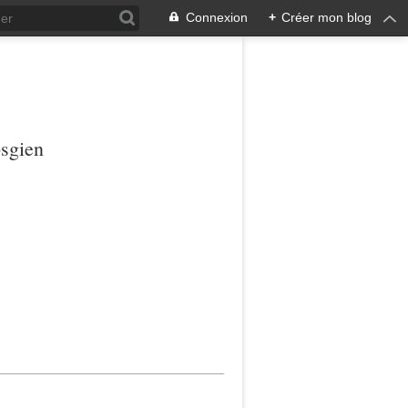
Connexion
+
Créer mon blog
osgien