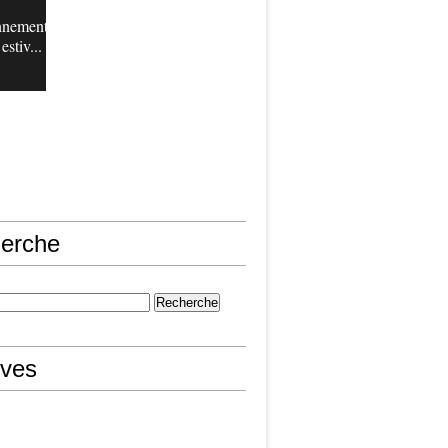
nnement
estiv...
erche
ives