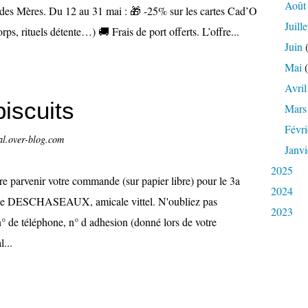
Août
e des Mères. Du 12 au 31 mai : 🎁 -25% sur les cartes Cad’O
Juille
ps, rituels détente…) 🚚 Frais de port offerts. L’offre...
Juin
(
Mai
(
Avril
iscuits
Mars
Févri
al.over-blog.com
Janvi
2025
re parvenir votre commande (sur papier libre) pour le 3a
2024
ie DESCHASEAUX, amicale vittel. N'oubliez pas
2023
n° de téléphone, n° d adhesion (donné lors de votre
...