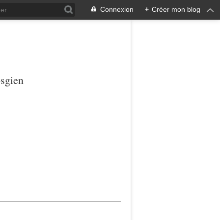
Connexion
+
Créer mon blog
osgien