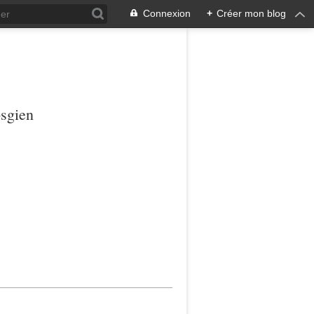
Connexion
+
Créer mon blog
osgien