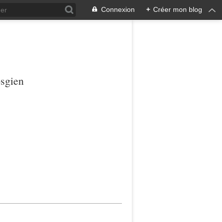
Connexion
+
Créer mon blog
osgien