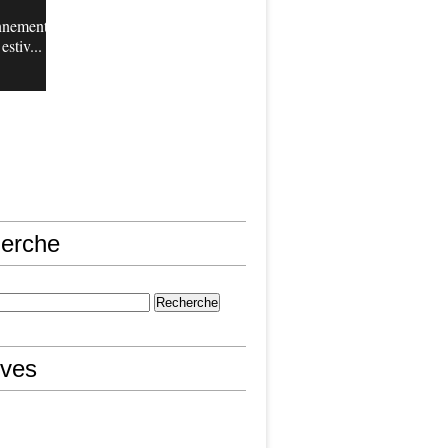
nnement
estiv...
erche
ives