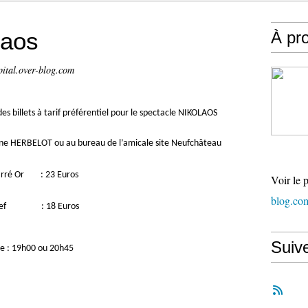
laos
À pr
pital.over-blog.com
s billets à tarif préférentiel pour le spectacle NIKOLAOS
ne HERBELOT ou au bureau de l’amicale site Neufchâteau
Carré Or : 23 Euros
Voir le 
blog.co
 Euros
Suiv
ée : 19h00 ou 20h45