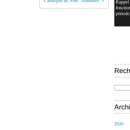
Catalogue de Noel : friandises
Rappel
fonctio
période 
Rech
Arch
2026