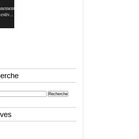
nnement
estiv...
erche
ives