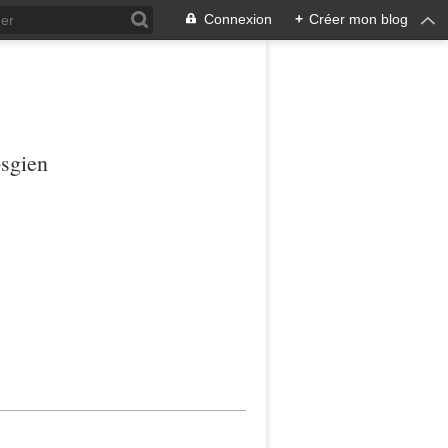
Connexion
+
Créer mon blog
osgien