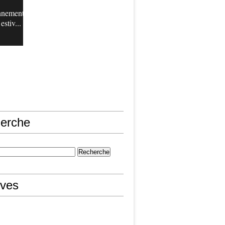
nnement
estiv...
erche
ives