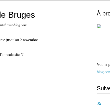
de Bruges
À pr
pital.over-blog.com
vente jusqu'au 2 novembre
'amicale site N
Voir le 
blog.co
Suiv