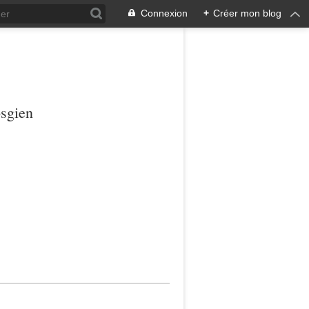
Connexion
+
Créer mon blog
osgien