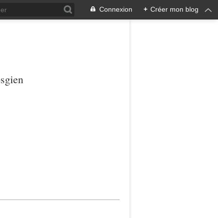
Connexion
+
Créer mon blog
osgien