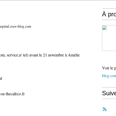
À pr
hopital.over-blog.com
m, service,n' tel) avant le 21 novembre à Amélie
Voir le 
blog.co
tal
Suiv
 ou thecafeco.fr