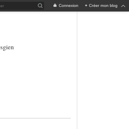
Connexion
+
Créer mon blog
osgien