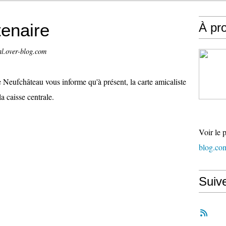
tenaire
À pr
al.over-blog.com
 Neufchâteau vous informe qu'à présent, la carte amicaliste
la caisse centrale.
Voir le 
blog.co
Suiv