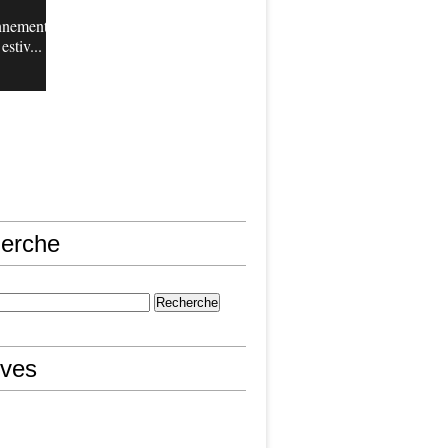
nnement
estiv...
erche
ives