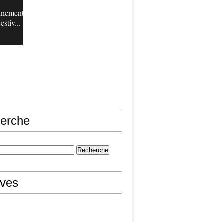
nnement
estiv...
erche
ives