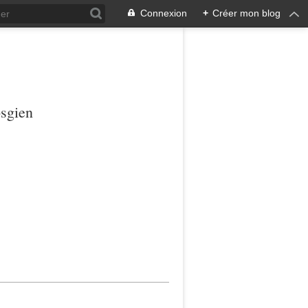
Connexion
+
Créer mon blog
osgien