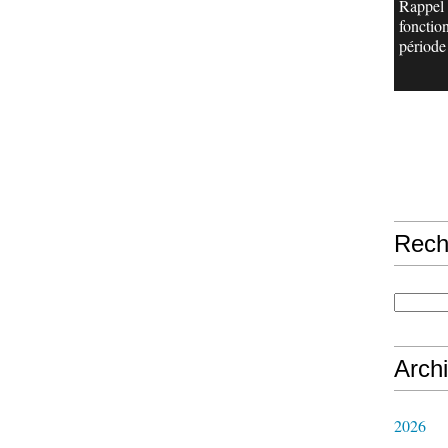
Rappel
fonctio
période 
Rech
Arch
2026