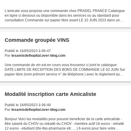
L'amicale vous propose une commande chez PRADEL FRANCE Catalogue
en ligne ci dessous ou disponible dans les services ou au standard pour
consultation Commande sur papier libre avant LE 10 JUIN 2023 dans un
enveloppe au non de Jocelyne Destrigneville Amicale...
Commande groupée VINS
Publié le 16/05/2023 à 06:47
Par
lesamisdelhopital.over-blog.com
Une commande de vin est en cours vous trouverez ci joint le catalogue
DATE LIMITE DE RECEPTION DES BONS DE COMMANDE LE 02 JUIN Sur
papier libre (nom prénom service n° de téléphone ) avec le règlement au
nom des amis de l'hôpital dans une enveloppe au...
Modalité inscription carte Amicaliste
Publié le 16/05/2023 à 06:40
Par
lesamisdelhopital.over-blog.com
Bonjour Voici les modalités pour pouvoir beneficier de la carte amicaliste -
être salarié du CHOV ou retraité du CHOV - membre actif 16 euros - retraité
12 euros - etudiant (ifsi-ifas-pharmacie etc .....) 6 euros pour faire votre