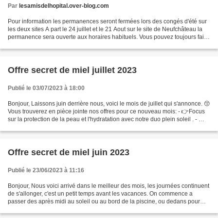
Par
lesamisdelhopital.over-blog.com
Pour information les permanences seront fermées lors des congés d'été sur
les deux sites A part le 24 juillet et le 21 Aout sur le site de Neufchâteau la
permanence sera ouverte aux horaires habituels. Vous pouvez toujours faire
vos demandes de billetteries...
Offre secret de miel juillet 2023
Publié le 03/07/2023 à 18:00
Bonjour, Laissons juin derrière nous, voici le mois de juillet qui s'annonce. 😚
Vous trouverez en pièce jointe nos offres pour ce nouveau mois: - 👉Focus
sur la protection de la peau et l'hydratation avec notre duo plein soleil . - 👉
On prend soin de son...
Offre secret de miel juin 2023
Publié le 23/06/2023 à 11:16
Bonjour, Nous voici arrivé dans le meilleur des mois, les journées continuent
de s'allonger, c'est un petit temps avant les vacances. On commence a
passer des après midi au soleil ou au bord de la piscine, ou dedans pour
certains... et on prépare les...