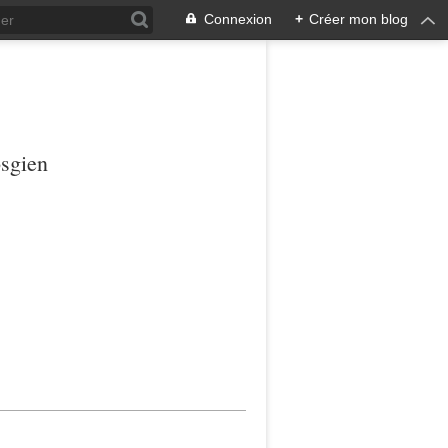
Connexion
+
Créer mon blog
osgien