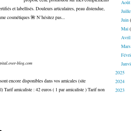
Août
tifiés et labellisés. Douleurs articulaires, peau distendue,
Juille
mme cosmétiques 🌺 N’hésitez pas...
Juin
(
Mai
(
Avril
Mars
Févri
pital.over-blog.com
Janvi
2025
ont encore disponibles dans vos amicales (site
2024
) Tarif amicaliste : 42 euros ( 1 par amicaliste ) Tarif non
2023