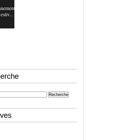
nnement
estiv...
erche
ives