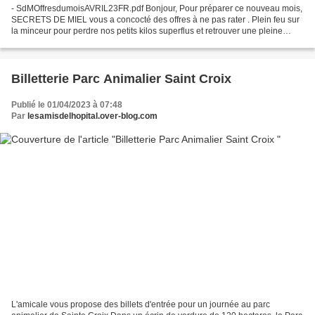
- SdMOffresdumoisAVRIL23FR.pdf Bonjour, Pour préparer ce nouveau mois,
SECRETS DE MIEL vous a concocté des offres à ne pas rater . Plein feu sur
la minceur pour perdre nos petits kilos superflus et retrouver une pleine
forme. Le bien être au féminin mais...
Billetterie Parc Animalier Saint Croix
Publié le 01/04/2023 à 07:48
Par
lesamisdelhopital.over-blog.com
L'amicale vous propose des billets d'entrée pour un journée au parc