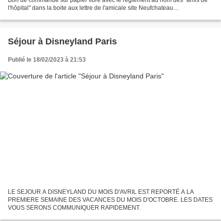
Bon de commande sur papier libre avec le règlement au nom des "amis de
l'hôpital" dans la boite aux lettre de l'amicale site Neufchateau
(Destrigneville Jocelyne) AVANT le 13 mars...
Séjour à Disneyland Paris
Publié le 18/02/2023 à 21:53
LE SEJOUR A DISNEYLAND DU MOIS D'AVRIL EST REPORTÉ A LA
PREMIERE SEMAINE DES VACANCES DU MOIS D'OCTOBRE. LES DATES
VOUS SERONS COMMUNIQUER RAPIDEMENT.